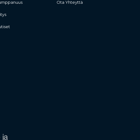
umppanuus
Ota Yhteyttä
itys
tiset