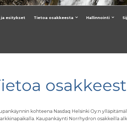
 ja esitykset
Tietoa osakkeesta
Hallinnointi
Si
ietoa osakkees
upankäynnin kohteena Nasdaq Helsinki Oy:n ylläpitämäl
arkkinapaikalla. Kaupankäynti Norrhydron osakkeilla alkoi