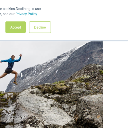
ur cookies.Declining to use
Ota Yhteyttä
set
Sijoittajat
e, see our
Privacy Policy
Accept
Decline
Suomi