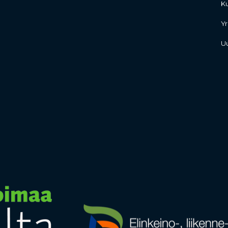
K
Yr
Uu