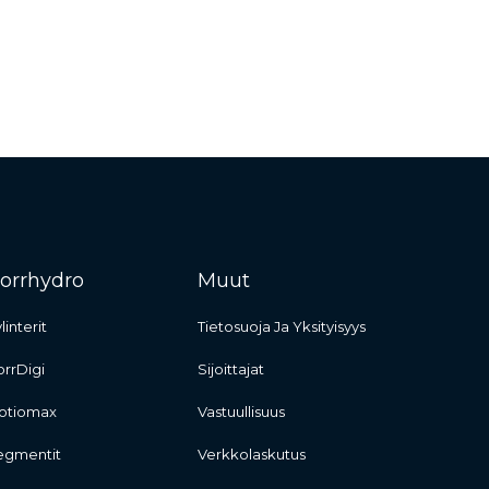
orrhydro
Muut
linterit
Tietosuoja Ja Yksityisyys
rrDigi
Sijoittajat
otiomax
Vastuullisuus
egmentit
Verkkolaskutus