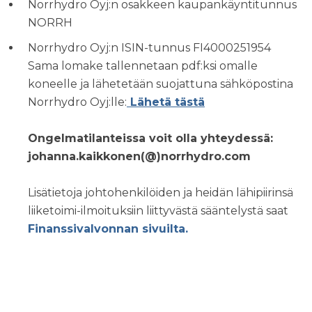
Norrhydro Oyj:n osakkeen kaupankäyntitunnus
NORRH
Norrhydro Oyj:n ISIN-tunnus FI4000251954
Sama lomake tallennetaan pdf:ksi omalle
koneelle ja lähetetään suojattuna sähköpostina
Norrhydro Oyj:lle:
Lähetä tästä
Ongelmatilanteissa voit olla yhteydessä:
johanna.kaikkonen(@)norrhydro.com
Lisätietoja johtohenkilöiden ja heidän lähipiirinsä
liiketoimi-ilmoituksiin liittyvästä sääntelystä saat
Finanssivalvonnan sivuilta.