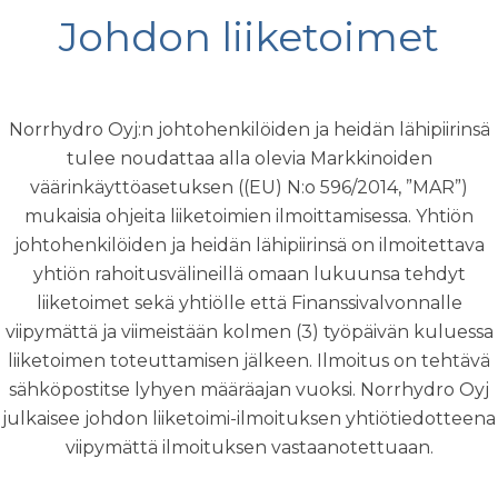
Johdon liiketoimet
Norrhydro Oyj:n johtohenkilöiden ja heidän lähipiirinsä
tulee noudattaa alla olevia Markkinoiden
väärinkäyttöasetuksen ((EU) N:o 596/2014, ”MAR”)
mukaisia ohjeita liiketoimien ilmoittamisessa. Yhtiön
johtohenkilöiden ja heidän lähipiirinsä on ilmoitettava
yhtiön rahoitusvälineillä omaan lukuunsa tehdyt
liiketoimet sekä yhtiölle että Finanssivalvonnalle
viipymättä ja viimeistään kolmen (3) työpäivän kuluessa
liiketoimen toteuttamisen jälkeen. Ilmoitus on tehtävä
sähköpostitse lyhyen määräajan vuoksi. Norrhydro Oyj
julkaisee johdon liiketoimi-ilmoituksen yhtiötiedotteena
viipymättä ilmoituksen vastaanotettuaan.