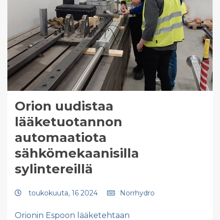
Orion uudistaa
lääketuotannon
automaatiota
sähkömekaanisilla
sylintereillä
toukokuuta, 16 2024
Norrhydro
Orionin Espoon lääketehtaan