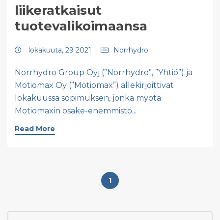
liikeratkaisut
tuotevalikoimaansa
lokakuuta, 29 2021
Norrhydro
Norrhydro Group Oyj (”Norrhydro”, ”Yhtiö”) ja
Motiomax Oy (”Motiomax”) allekirjoittivat
lokakuussa sopimuksen, jonka myötä
Motiomaxin osake-enemmistö...
Read More
1